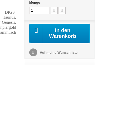
Menge
t,
DIGS-
 Taunus,
r Genesis,
mplergold
In den
Stammtisch
Warenkorb
Auf meine Wunschliste