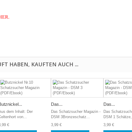
HER.
FT HABEN, KAUFTEN AUCH ...
Butznickel...
Das...
Das...
Aus dem Inhalt: Der
Das Schatzsucher Magazin -
Das Schatzsuche
Keltenhort von...
DSM 3Bronzeschatz...
DSM 1 Schätze, 
3,99 €
3,99 €
3,99 €