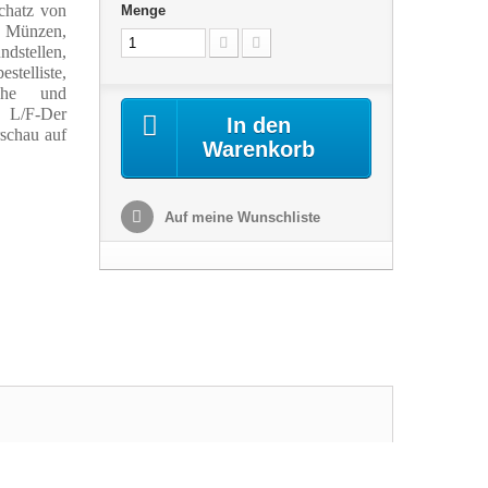
chatz von
Menge
e Münzen,
stellen,
telliste,
suche und
, L/F-Der
In den
rschau auf
Warenkorb
Auf meine Wunschliste