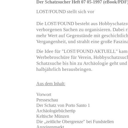
Der Schatzsucher Heft 07 05-1997 (eBook/PDF
LOST/FOUND stellt sich vor
Die LOST/FOUND besteht aus Hobbyschatzsu
verborgenen Sachen zu organisieren. Dabei r
mehr Wert auf Gegenstände mit geschichtliche
Vergangenheit, und strahlt eine große Faszina
Die Idee für "LOST/FOUND AKTUELL" kam im Ju
Werbebroschüre für Verein, Hobbyschatzsuch
Schatzsuche bis hin zu Archäologie geht und 
halbjährlich herausbringen.
Aus dem Inhalt:
Vorwort
Presseschau
Der Schatz von Porto Santo 1
Archäologiebüchertip
Keltische Münzen
Die „zeitliche Obergrenze" bei Fundstellen
Anzeigenmarkt