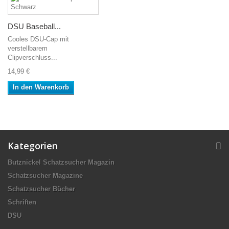
DSU Baseball...
Cooles DSU-Cap mit
verstellbarem
Clipverschluss...
14,99 €
In den Warenkorb
Kategorien
Butznickel Schatzsucher Magazin
Schatzsucher Magazine
Schatzsucher Bücher
Schriften
DSU