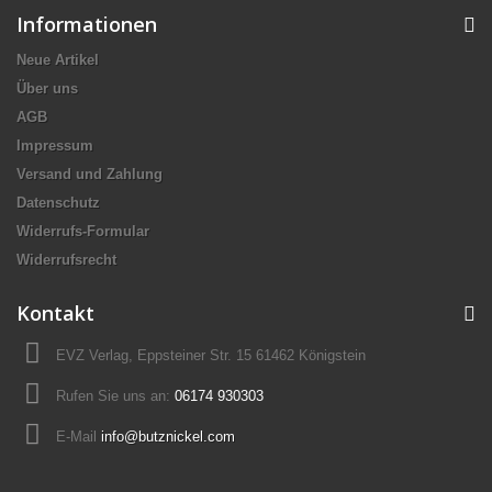
Informationen
Neue Artikel
Über uns
AGB
Impressum
Versand und Zahlung
Datenschutz
Widerrufs-Formular
Widerrufsrecht
Kontakt
EVZ Verlag, Eppsteiner Str. 15 61462 Königstein
Rufen Sie uns an:
06174 930303
E-Mail
info@butznickel.com