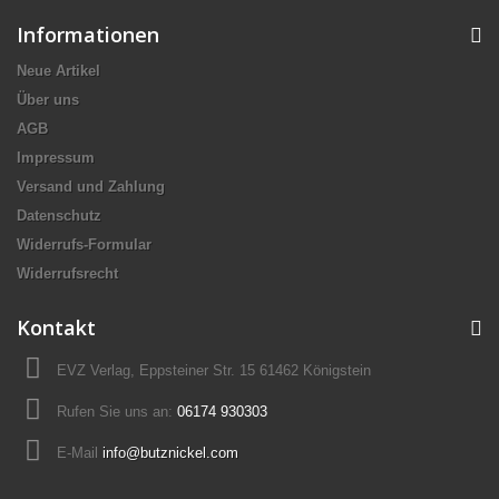
Informationen
Neue Artikel
Über uns
AGB
Impressum
Versand und Zahlung
Datenschutz
Widerrufs-Formular
Widerrufsrecht
Kontakt
EVZ Verlag, Eppsteiner Str. 15 61462 Königstein
Rufen Sie uns an:
06174 930303
E-Mail
info@butznickel.com