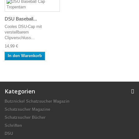
DSU Baseball...
Cooles DSU-Cap mit
verstellbarem
Clipverschluss...
14,99 €
In den Warenkorb
Kategorien
Butznickel Schatzsucher Magazin
Schatzsucher Magazine
Schatzsucher Bücher
Schriften
DSU