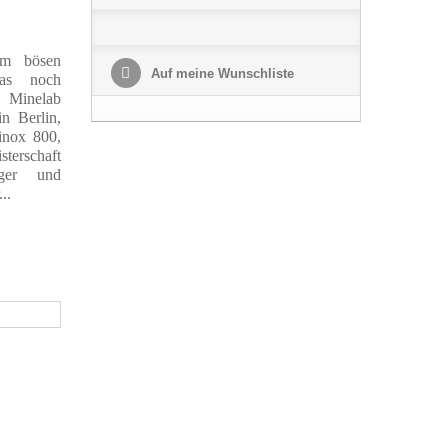
m bösen
Auf meine Wunschliste
as noch
Minelab
n Berlin,
inox 800,
schaft
nger und
..