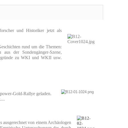
rscher und Historiker jetzt als
 Geschichten rund um die Themen:
en aus der Sondengänger-Szene,
ntergründe zu WKI und WKII usw.
lpower-Gold-Rallye geladen.
...
das ausgerechnet von einem Archäologen
 „Empirische Untersuchungen des durch