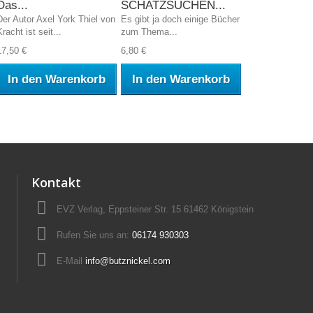
Das...
SCHATZSUCHEN...
Der Autor Axel York Thiel von
Es gibt ja doch einige Bücher
Kracht ist seit...
zum Thema...
17,50 €
6,80 €
In den Warenkorb
In den Warenkorb
Kontakt
EVZ Verlag, Eppsteiner Str. 15 61462 Königstein
Rufen Sie uns an:
06174 930303
E-Mail
info@butznickel.com