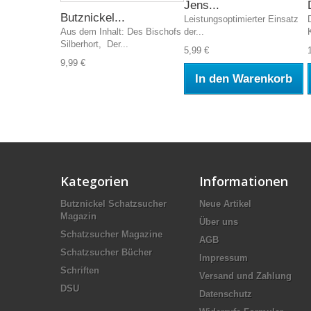
Jens...
Butznickel...
Leistungsoptimierter Einsatz
Aus dem Inhalt: Des Bischofs
der...
Silberhort, Der...
5,99 €
9,99 €
In den Warenkorb
Kategorien
Informationen
Butznickel Schatzsucher
Neue Artikel
Magazin
Über uns
Schatzsucher Magazine
AGB
Schatzsucher Bücher
Impressum
Schriften
Versand und Zahlung
DSU
Datenschutz