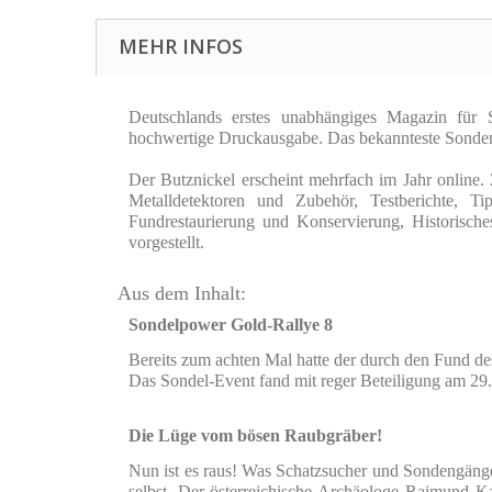
MEHR INFOS
Deutschlands erstes unabhängiges Magazin für S
hochwertige Druckausgabe.
Das bekannteste Sonden
Der Butznickel erscheint mehrfach im Jahr onlin
Metalldetektoren und Zubehör, Testberichte, 
Fundrestaurierung und Konservierung, Historisc
vorgestellt.
Aus dem Inhalt:
Sondelpower Gold-Rallye 8
Bereits zum achten Mal hatte der durch den Fund 
Das Sondel-Event fand mit reger Beteiligung am 29.
Die Lüge vom bösen Raubgräber!
Nun ist es raus! Was Schatzsucher und Sondengänge
selbst. Der österreichische Archäologe Raimund K