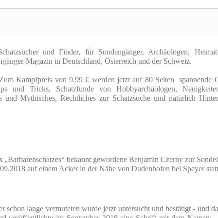
chatzsucher und Finder, für Sondengänger, Archäologen, Heimatfo
gänger-Magazin in Deutschland, Österreich und der Schweiz.
e. Zum Kampfpreis von 9,99 € werden jetzt auf 80 Seiten spannende
Tipps und Tricks, Schatzfunde von Hobbyarchäologen, Neuigkeit
hes und Mythisches, Rechtliches zur Schatzsuche und natürlich Hi
des „Barbarenschatzes“ bekannt gewordene Benjamin Czerny zur Sonde
09.2018 auf einem Acker in der Nähe von Dudenhofen bei Speyer statt.
r schon lange vermuteten wurde jetzt untersucht und bestätigt - und 
arl veröffentlichte im September 2018 eine Schrift mit dem Namen: