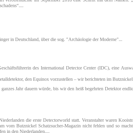
chadens“....
nger in Deutschland, über die sog. "Archäologie der Moderne"...
eschäftsführerin des International Detector Center (IDC), eine Auswa
ldetektor, den Equinox vorzustellen – wir berichteten im Butznickel
n ganzes Jahr dauern würde, bis wir den heiß begehrten Detektor endli
derlanden die erste Detectorworld statt. Veranstalter waren Kooistra
eam vom Butznickel Schatzsucher-Magazin nicht fehlen und so machte
en in den Niederlanden....