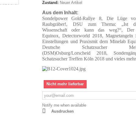
Zustand:
Neuer Artikel
Aus dem Inhalt:
Sondelpower Gold-Rallye 8
,
Die Lüge vo
Raubgräber!
,
DSU
zum Thema: „Ist d
Wissenschaft oder kann das weg?“,
Der 
Equinox,
Detectorworld 2018,
Magnetangeln i
Einstellungen und Praxismit dem Minelab Equ
Deutsche Schatzsucher Meister
(DSM)Osburg/Lorscheid 2018, Sondengä
Schatzsucher Treffen Köln 2018
und vieles mehr.
Nicht mehr lieferbar
Notify me when available
Ausdrucken