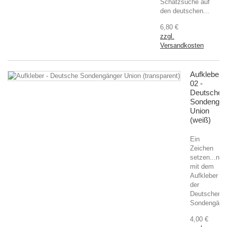
Schatzsuche auf
den deutschen...
6,80 €
zzgl.
Versandkosten
Aufkleber
02 -
Deutsche
Sondengän
Union
(weiß)
Ein
Zeichen
setzen...nur
mit dem
Aufkleber
der
Deutschen
Sondengänge
4,00 €