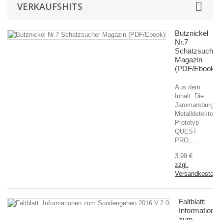
VERKAUFSHITS
Butznickel
Nr.7
Schatzsucher
Magazin
(PDF/Ebook)
Aus dem
Inhalt: Die
Jaromarsburg,
Metalldetektor
Prototyp
QUEST
PRO,...
3,99 €
zzgl.
Versandkosten
Faltblatt:
Informatione
zum